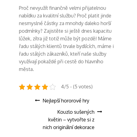
Proč nevyužít finančně velmi přijatelnou
nabídku za kvalitní službu? Proč platit jinde
nesmyslné částky za mnohdy daleko horší
podmínky? Zajistěte si ještě dnes kapacitu
lůžek, zítra již totiž může být pozdě! Máme
řadu stálých klientů trvale bydlících, máme i
řadu stálých zákazníků, kteří naše služby
využívají pokaždé při cestě do hlavního
města.
4/5 - (5 votes)
Navigace
Nejlepší hororové hry
Kouzlo sušených
pro
květin – vytvořte si z
nich originální dekorace
příspěvek