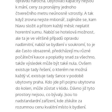
opravdu náročná. Ubytovací kapacity nejsou
k mání, ceny za pronájmy jednoho
čtverečního metru neúnosně vzrostly. A tak
když zrovna nejste milionář, zajímáte se, kam
hlavu složit a přitom každý měsíc neplatit
horentní sumu. Nabízí se hotelová možnost,
ale ta je ve většině případů opravdu
nadlimitní, nabízí se bydlení v soukromí, to je
ale často obsazené, předcházejí mu různé
počáteční kauce a poplatky snad za všechno,
takže výsledek může být také nula. Ovšem
existuje tady řešení, o kterém ne možná
každý ví, existuje tady šance v podobě
ubytovny praha
. Kdo jde při pojmu ubytovna
do kolen, může zůstat v klidu. Dávno již tyto
prostory nejsou, co bývaly. Jsou to
nadstandardní zařízení, kde získáte za
rozumnou cenu kvalitní místo k bydlení.