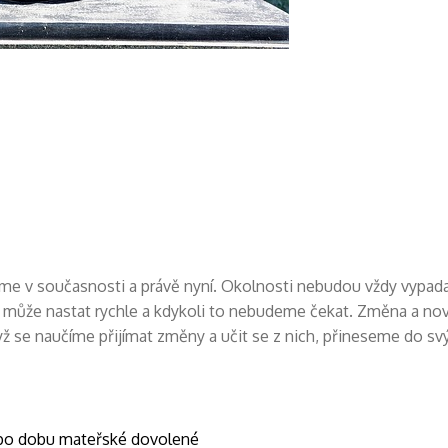
me v současnosti a právě nyní. Okolnosti nebudou vždy vypada
iž může nastat rychle a kdykoli to nebudeme čekat. Změna a no
yž se naučíme přijímat změny a učit se z nich, přineseme do svý
i po dobu mateřské dovolené