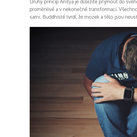
Druhý princip Anitya je důležité přijmout do svéh
proměnlivé a v nekonečné transformaci. Všechno k
sami. Buddhisté tvrdí, že mozek a tělo jsou neus