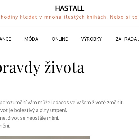
HASTALL
hodiny hledat v mnoha tlustých knihách. Nebo si 
NANCE
MÓDA
ONLINE
VÝROBKY
ZAHRADA 
pravdy života
ch porozumění vám může ledacos ve vašem životě změnit.
ot je bolestivý a plný utrpení.
me, život se neustále mění.
mění.