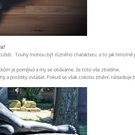
ya?
tužeb. Touhy mohou být různého charakteru, a to jak hmotné př
ům je pomíjivá a my se obáváme, že toto vše ztratíme.
a prožitky ovládat. Pokud se však cokoliv změní, následuje b