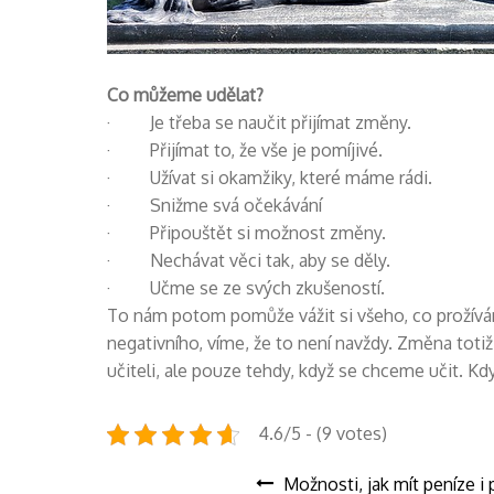
Co můžeme udělat?
· Je třeba se naučit přijímat změny.
· Přijímat to, že vše je pomíjivé.
· Užívat si okamžiky, které máme rádi.
· Snižme svá očekávání
· Připouštět si možnost změny.
· Nechávat věci tak, aby se děly.
· Učme se ze svých zkušeností.
To nám potom pomůže vážit si všeho, co prožívá
negativního, víme, že to není navždy. Změna tot
učiteli, ale pouze tehdy, když se chceme učit. Kd
4.6/5 - (9 votes)
Navigace
Možnosti, jak mít peníze 