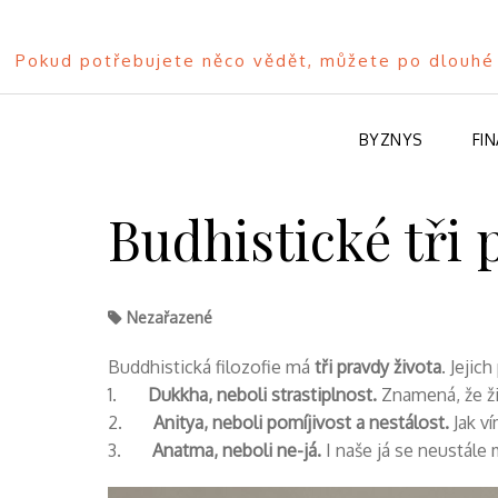
Pokud potřebujete něco vědět, můžete po dlouhé 
BYZNYS
FI
Skip
to
Budhistické tři 
content
Nezařazené
Buddhistická filozofie má
tři pravdy života
. Jeji
1.
Dukkha, neboli strastiplnost.
Znamená, že živ
2.
Anitya, neboli pomíjivost a nestálost.
Jak ví
3.
Anatma, neboli ne-já.
I naše já se neustále 