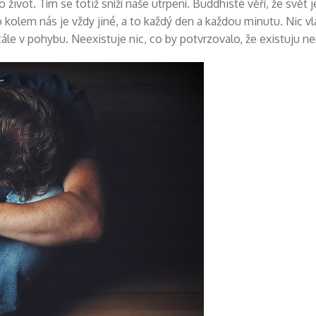
o život. Tím se totiž sníží naše utrpení. Buddhisté věří, že sv
olem nás je vždy jiné, a to každý den a každou minutu. Nic vl
tále v pohybu. Neexistuje nic, co by potvrzovalo, že existuju n