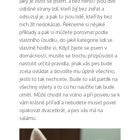
Jaký je život se psem, a bez něho? Jsou dvě
odlišné strany lidí, kteří žijí bez zvířat a
odsuzují je, a pak tu jsou lidé, kteří by bez
nich žít nedokázali. Řekneme si nějaké
příklady a pak si můžete porovnat podle
vlastního úsudku, do jaké kategorie lidí se
vlastně hodíte vi. Když žijete se psem v
domácnosti, musíte se trochu přizpůsobit a
nastolit určitá pravidla, jinak vás pes bude
zcela ovládat a dovolíte mu úplně všechno,
jestli to tak nechcete. Bude to váš parťák na
všechny výlety a to co ho naučíte tak bude
umět. Může chodit na volno a při povelu se k
vám krásně přiřadí a nebudete muset povel
opakovat dvacetkrát, a pes vás má na
salámu.