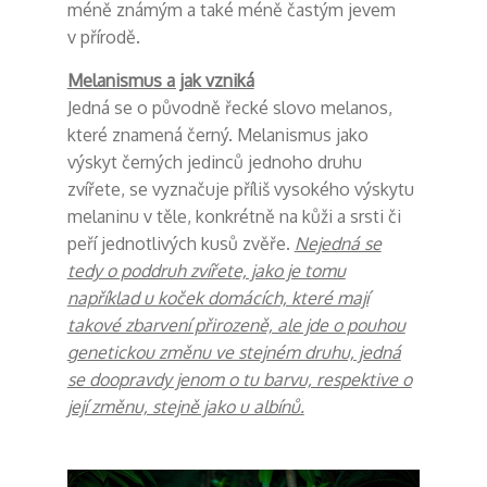
méně známým a také méně častým jevem
v přírodě.
Melanismus a jak vzniká
Jedná se o původně řecké slovo melanos,
které znamená černý. Melanismus jako
výskyt černých jedinců jednoho druhu
zvířete, se vyznačuje příliš vysokého výskytu
melaninu v těle, konkrétně na kůži a srsti či
peří jednotlivých kusů zvěře.
Nejedná se
tedy o poddruh zvířete, jako je tomu
například u koček domácích, které mají
takové zbarvení přirozeně, ale jde o pouhou
genetickou změnu ve stejném druhu, jedná
se doopravdy jenom o tu barvu, respektive o
její změnu, stejně jako u albínů.