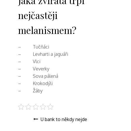
Jaká zvířata trpí
nejčastěji
melanismem?
– Tučňáci
– Levharti a jaguáři
– Vlci
– Veverky
– Sova pálená
– Krokodýli
– Žáby
Navigace
U bank to někdy nejde