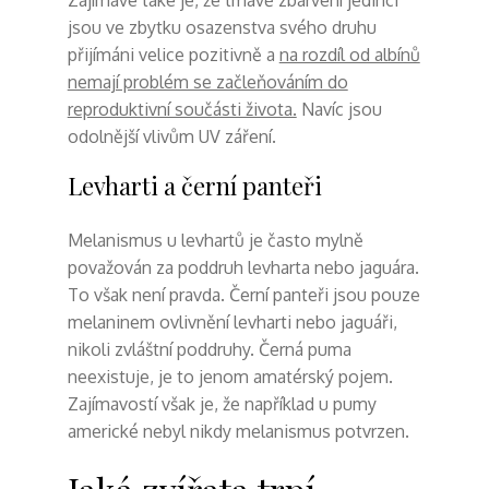
Zajímavé také je, že tmavě zbarvení jedinci
jsou ve zbytku osazenstva svého druhu
přijímáni velice pozitivně a
na rozdíl od albínů
nemají problém se začleňováním do
reproduktivní součásti života.
Navíc jsou
odolnější vlivům UV záření.
Levharti a černí panteři
Melanismus u levhartů je často mylně
považován za poddruh levharta nebo jaguára.
To však není pravda. Černí panteři jsou pouze
melaninem ovlivnění levharti nebo jaguáři,
nikoli zvláštní poddruhy. Černá puma
neexistuje, je to jenom amatérský pojem.
Zajímavostí však je, že například u pumy
americké nebyl nikdy melanismus potvrzen.