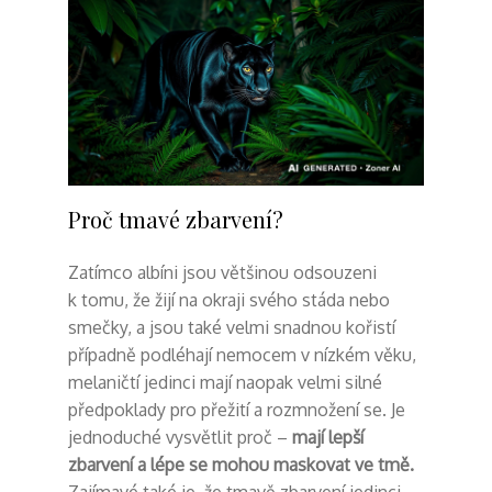
Proč tmavé zbarvení?
Zatímco albíni jsou většinou odsouzeni
k tomu, že žijí na okraji svého stáda nebo
smečky, a jsou také velmi snadnou kořistí
případně podléhají nemocem v nízkém věku,
melaničtí jedinci mají naopak velmi silné
předpoklady pro přežití a rozmnožení se. Je
jednoduché vysvětlit proč –
mají lepší
zbarvení a lépe se mohou maskovat ve tmě.