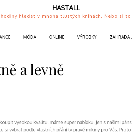
HASTALL
hodiny hledat v mnoha tlustých knihách. Nebo si 
NANCE
MÓDA
ONLINE
VÝROBKY
ZAHRADA 
ně a levně
si koupit vysokou kvalitu, máme super nabídku. Jen s našimi
páns
e si vybrat podle vlastních přání ty pravé mikiny pro Vás. Proto