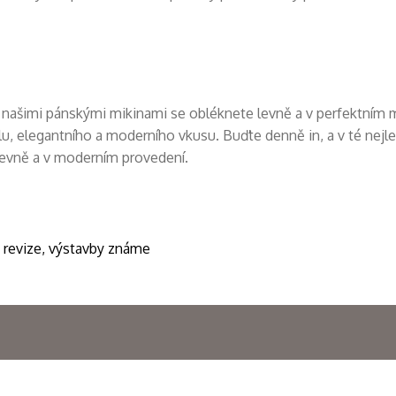
našimi pánskými mikinami se obléknete levně a v perfektním m
u, elegantního a moderního vkusu. Buďte denně in, a v té nejlep
 levně a v moderním provedení.
 revize, výstavby známe