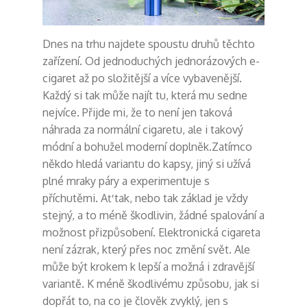
Dnes na trhu najdete spoustu druhů těchto
zařízení. Od jednoduchých jednorázových e-
cigaret až po složitější a více vybavenější.
Každý si tak může najít tu, která mu sedne
nejvíce. Přijde mi, že to není jen taková
náhrada za normální cigaretu, ale i takový
módní a bohužel moderní doplněk.
Zatímco
někdo hledá variantu do kapsy, jiný si užívá
plné mraky páry a experimentuje s
příchutěmi. Ať tak, nebo tak základ je vždy
stejný, a to méně škodlivin, žádné spalování a
možnost přizpůsobení. Elektronická cigareta
není zázrak, který přes noc změní svět. Ale
může být krokem k lepší a možná i zdravější
variantě. K méně škodlivému způsobu, jak si
dopřát to, na co je člověk zvyklý, jen s