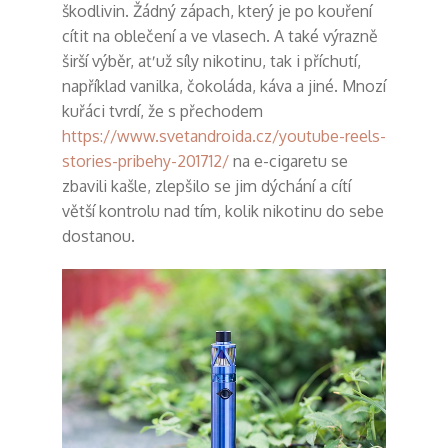
škodlivin. Žádný zápach, který je po kouření
cítit na oblečení a ve vlasech. A také výrazně
širší výběr, ať už síly nikotinu, tak i příchutí,
například vanilka, čokoláda, káva a jiné. Mnozí
kuřáci tvrdí, že s přechodem
https://www.svetandroida.cz/youtube-reels-
stories-pribehy-201712/
na e-cigaretu se
zbavili kašle, zlepšilo se jim dýchání a cítí
větší kontrolu nad tím, kolik nikotinu do sebe
dostanou.