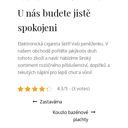
U nás budete jistě
spokojeni
Elektronická cigareta šetří Vaši peněženku. V
našem obchodě pořídíte jakýkoliv druh
tohoto zboží a navíc nabízíme široký
sortiment rozličného příslušenství, doplňků a
tekutých náplní pro lepší chuť a vůni!
4.3/5 - (3 votes)
Navigace
Zastavárna
Kouzlo bazénové
pro
plachty