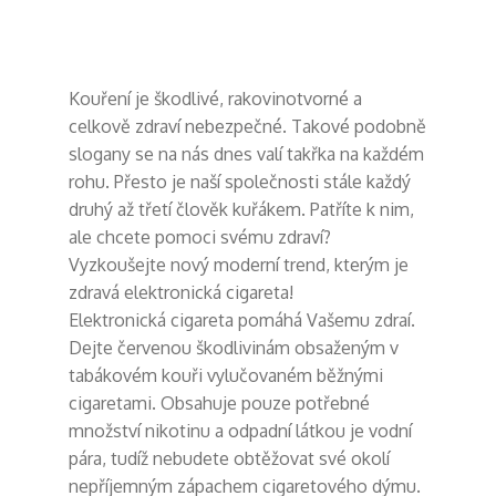
Kouření je škodlivé, rakovinotvorné a
celkově zdraví nebezpečné. Takové podobně
slogany se na nás dnes valí takřka na každém
rohu. Přesto je naší společnosti stále každý
druhý až třetí člověk kuřákem. Patříte k nim,
ale chcete pomoci svému zdraví?
Vyzkoušejte nový moderní trend, kterým je
zdravá elektronická cigareta!
Elektronická cigareta
pomáhá Vašemu zdraí.
Dejte červenou škodlivinám obsaženým v
tabákovém kouři vylučovaném běžnými
cigaretami. Obsahuje pouze potřebné
množství nikotinu a odpadní látkou je vodní
pára, tudíž nebudete obtěžovat své okolí
nepříjemným zápachem cigaretového dýmu.